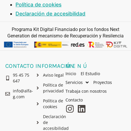
Política de cookies
Declaración de accesibilidad
Programa Kit Digital Financiado por los fondos Next
Generation del mecanismo de Recuperación y Resilencia
CONTACTO
INFORMACIÓN
MENÚ
Inicio
El Estudio
95 45 75
Aviso legal
647
Servicios
Proyectos
Política de
info@alfa-
privacidad
Trabaja con nosotros
g.com
Contacto
Política de
cookies
Declaración
de
accesibilidad