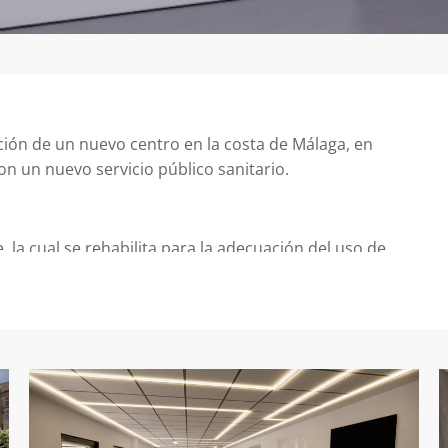
ción de un nuevo centro en la costa de Málaga, en
n un nuevo servicio público sanitario.
e, la cual se rehabilita para la adecuación del uso de
rior para ello. Sin embargo, el edificio no es de uso
as de Servicio Sociales, ubicadas en primera planta,
eña parte del semisótano. Esta compartimentación del
al tener que coordinar ambas plantas.
a actual, aunque se produce una modificación en su