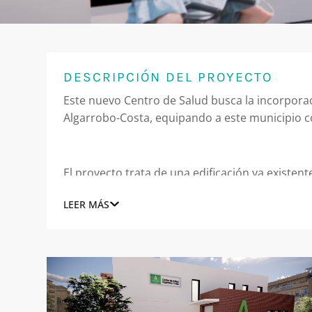
DESCRIPCIÓN DEL PROYECTO
Este nuevo Centro de Salud busca la incorpora
Algarrobo-Costa, equipando a este municipio co
El proyecto trata de una edificación ya existent
Centro de Salud, adaptando su distribución inte
LEER MÁS
exclusivo, sino que se comparte con unas Oficin
acceso existente de la planta baja, y una pequ
edificio aumentó la complejidad del proyecto, 
La envolvente del edificio mantiene su estétic