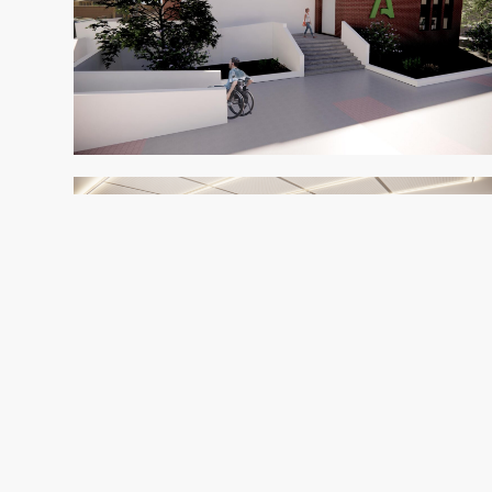
volumetría al incorporar un nuevo acceso peato
Consultorio, aunque siguiendo la hegemonía visu
Respecto al interior, se redistribuye el espaci
necesario para el funcionamiento del Centro d
equipadas, dos salas de espera, recepción, ofic
espacio para el personal.
Ha sido clave para esta distribución, la ubicaci
permitiendo funcionar las dos consultas ubica
del centro, y la ubicación central de los aseos,