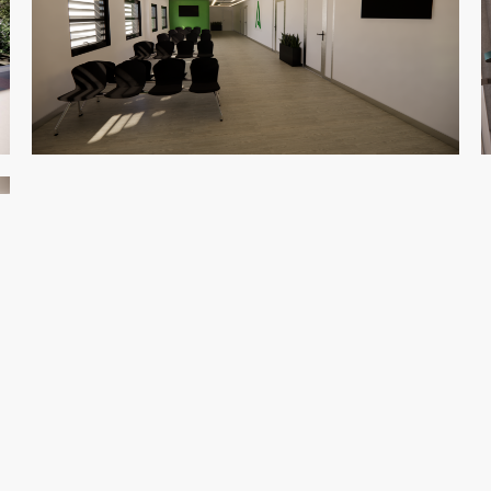
nal privado en planta baja directo a la entrada del
al de la estética del estado actual.
o, ya que el uso anterior no es compatible con el programa
e Salud. Se proyectan nueve consultas totalmente
ios de limpio y socio, cuarto de limpieza, núcleo de aseos y
ón de la entrada en la pastilla pequeña de la planta,
das en este parte como urgencia fuera del horario diurno
 permitiendo flujos diferenciados.