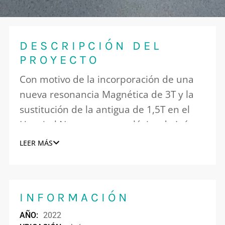
DESCRIPCIÓN DEL
PROYECTO
Con motivo de la incorporación de una
nueva resonancia Magnética de 3T y la
sustitución de la antigua de 1,5T en el
Hospital Neuro-traumatológico de Jaén,
se reforman dos zonas distintas de un
LEER MÁS
misma ala para la adecuación de dichos
espacios en salas de resonancias y sus
salas complementarias. Esto obliga a la
INFORMACIÓN
vez a adecuar una nueva sala de TAC
para el traslado del equipo existente en
AÑO:
2022