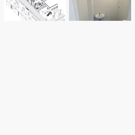
se procedió a sustituir la RM de 1,5T
existente en el hospital por una nueva
de última generación. Esta zona era algo
más pequeña, con una superficie de
2
50,70m
, contando únicamente con la
sala exploración y la de control, cuya
distribución se mantuvieron, limitando
los trabajos al refuerzo estructural,
modificación de tuvo de quench,
renovación del sistema de refrigeración,
y los trabajos de sustitución de la jaula
de faraday y de salida y acceso de los
imanes.