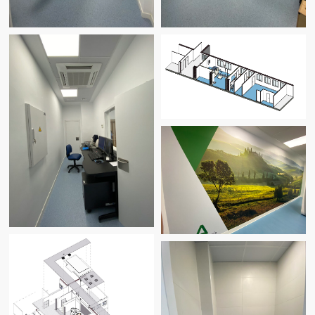
2
superficie de 85,59m
, repartida entre la
sala de exploración, sala técnica, dos
almacenes, la sala de control abierta a la
preparación de pacientes, dos vestuarios
y un aseo.
Hubo que realizar un refuerzo
estructural del forjado para poder
soportar la carga de 7,5tn de la RM, y
dotar la instalación de un nuevo sistema
de refrigeración por agua para mantener
el helio de la Resonancia Magnética en
estadio líquido (-273ºC)
Por úlrimo, y una vez operativa la RM3T,